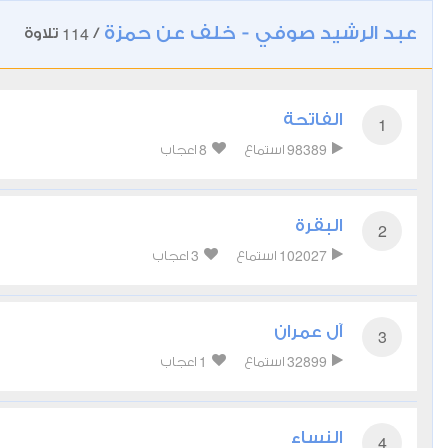
عبد الرشيد صوفي - خلف عن حمزة
114
/
تلاوة
الفاتحة
1
8
98389
استماع
اعجاب
البقرة
2
3
102027
استماع
اعجاب
آل عمران
3
1
32899
استماع
اعجاب
النساء
4