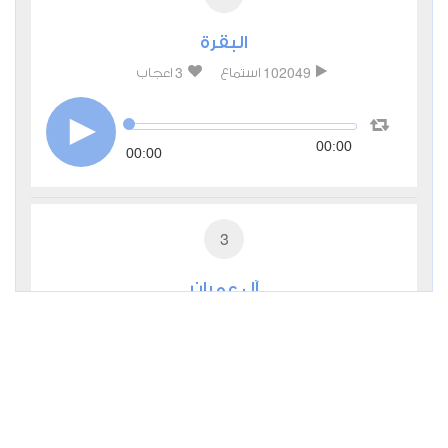
البقرة
3
102049
استماع
اعجاب
00:00
00:00
3
آل عمران
1
32926
استماع
اعجاب
00:00
00:00