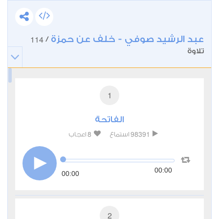
عبد الرشيد صوفي - خلف عن حمزة
114
/
تلاوة
1
الفاتحة
8
98391
استماع
اعجاب
00:00
00:00
2