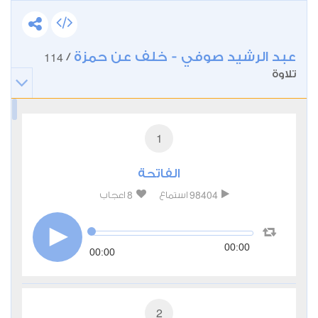
عبد الرشيد صوفي - خلف عن حمزة
114
/
تلاوة
1
الفاتحة
8
98404
استماع
اعجاب
00:00
00:00
2