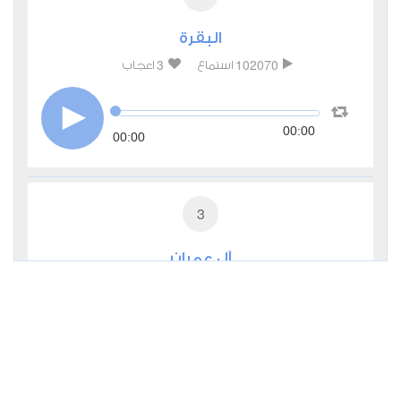
البقرة
3
102070
استماع
اعجاب
00:00
00:00
3
آل عمران
1
32945
استماع
اعجاب
00:00
00:00