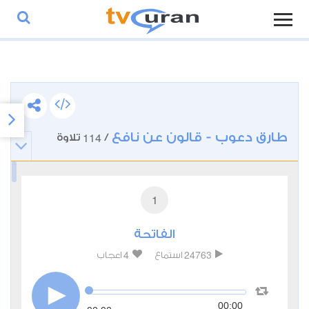
طارق دعوب - قالون عن نافع
114
/
تلاوة
1
الفاتحة
4
24763
استماع
اعجاب
00:00