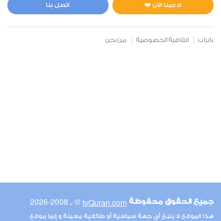
0
5516
استماع
اعجاب
ادعمنا الآن ❤️
اتصل بنا
بانرات
اتفاقية الخصوصية
من نحن
00:00
00:00
6
الأنعام
0
5124
استماع
اعجاب
00:00
00:00
© ـ 2008-2026
tvQuran.com
جميع الحقوق محفوظة
7
هذا الموقع لا يتبع أي جهة سياسية أو طائفية معينة و إنما موقع