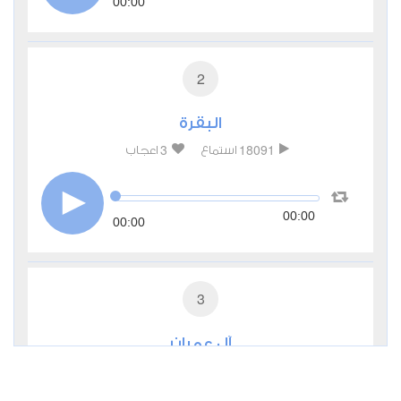
00:00
2
البقرة
3
18091
استماع
اعجاب
00:00
00:00
3
آل عمران
1
7263
استماع
اعجاب