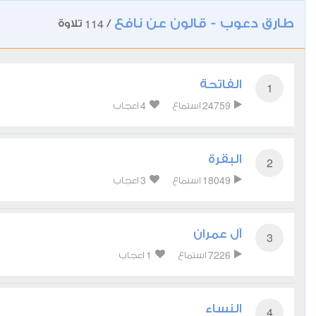
طارق دعوب - قالون عن نافع
114
/
تلاوة
الفاتحة
1
4
24759
استماع
اعجاب
البقرة
2
3
18049
استماع
اعجاب
آل عمران
3
1
7226
استماع
اعجاب
النساء
4