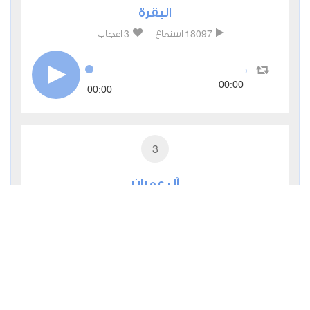
البقرة
3
18097
استماع
اعجاب
00:00
00:00
3
آل عمران
1
7265
استماع
اعجاب
00:00
00:00