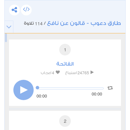
طارق دعوب - قالون عن نافع
114
/
تلاوة
1
الفاتحة
4
24765
استماع
اعجاب
00:00
00:00
2