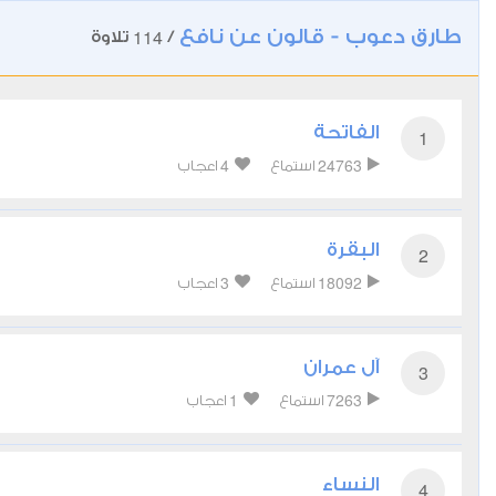
طارق دعوب - قالون عن نافع
114
/
تلاوة
الفاتحة
1
4
24763
استماع
اعجاب
البقرة
2
3
18092
استماع
اعجاب
آل عمران
3
1
7263
استماع
اعجاب
النساء
4