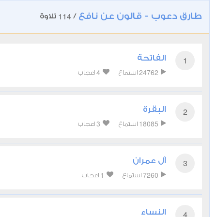
طارق دعوب - قالون عن نافع
114
/
تلاوة
الفاتحة
1
4
24762
استماع
اعجاب
البقرة
2
3
18085
استماع
اعجاب
آل عمران
3
1
7260
استماع
اعجاب
النساء
4