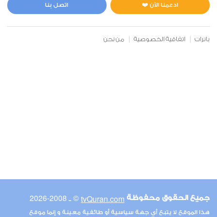
0
5253
استماع
اعجاب
ادعمنا الآن ❤️
اتصل بنا
بانرات
اتفاقية الخصوصية
من نحن
00:00
00:00
6
الأنعام
0
5144
استماع
اعجاب
00:00
00:00
© ـ 2008-2026
tvQuran.com
جميع الحقوق محفوظة
7
هذا الموقع لا يتبع أي جهة سياسية أو طائفية معينة و إنما موقع