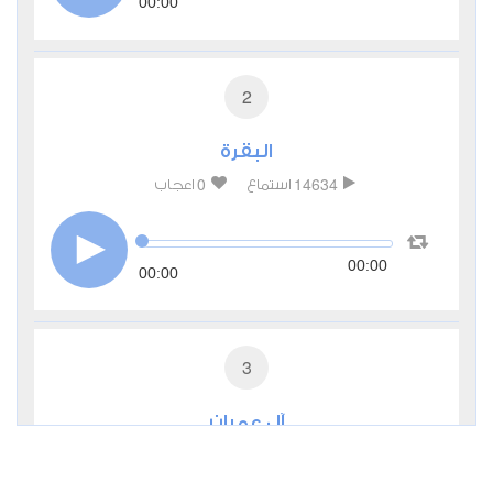
00:00
2
البقرة
0
14634
استماع
اعجاب
00:00
00:00
3
آل عمران
0
7970
استماع
اعجاب