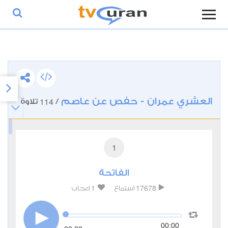
العشري عمران - حفص عن عاصم
114
/
تلاوة
1
الفاتحة
1
17678
استماع
اعجاب
00:00