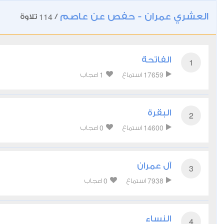
العشري عمران - حفص عن عاصم
114
/
تلاوة
الفاتحة
1
1
17659
استماع
اعجاب
البقرة
2
0
14600
استماع
اعجاب
آل عمران
3
0
7938
استماع
اعجاب
النساء
4