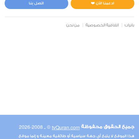
0
5257
استماع
اعجاب
ادعمنا الآن ❤️
اتصل بنا
بانرات
اتفاقية الخصوصية
من نحن
00:00
00:00
6
الأنعام
0
5147
استماع
اعجاب
00:00
00:00
© ـ 2008-2026
tvQuran.com
جميع الحقوق محفوظة
7
هذا الموقع لا يتبع أي جهة سياسية أو طائفية معينة و إنما موقع