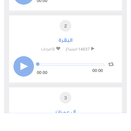
00:00
2
البقرة
0
14637
استماع
اعجاب
00:00
00:00
3
آل عمران
0
7973
استماع
اعجاب