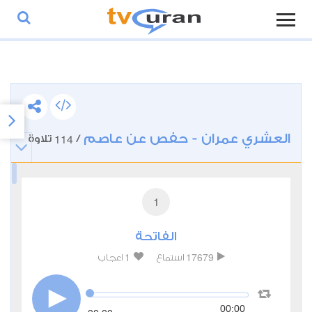
العشري عمران - حفص عن عاصم
114
/
تلاوة
1
الفاتحة
1
17679
استماع
اعجاب
00:00