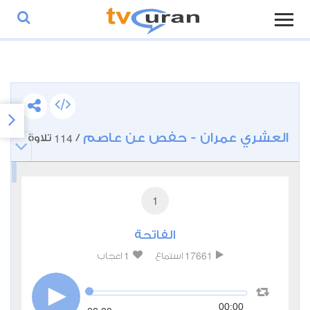
العشري عمران - حفص عن عاصم
114
/
تلاوة
1
الفاتحة
1
17661
استماع
اعجاب
00:00