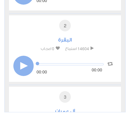
00:00
2
البقرة
0
14604
استماع
اعجاب
00:00
00:00
3
آل عمران
0
7938
استماع
اعجاب