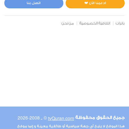
10
144512
استماع
اعجاب
ادعمنا الآن ❤️
اتصل بنا
بانرات
اتفاقية الخصوصية
من نحن
00:00
00:00
6
الأنعام
11
170737
استماع
اعجاب
00:00
00:00
© ـ 2008-2026
tvQuran.com
جميع الحقوق محفوظة
7
هذا الموقع لا يتبع أي جهة سياسية أو طائفية معينة و إنما موقع