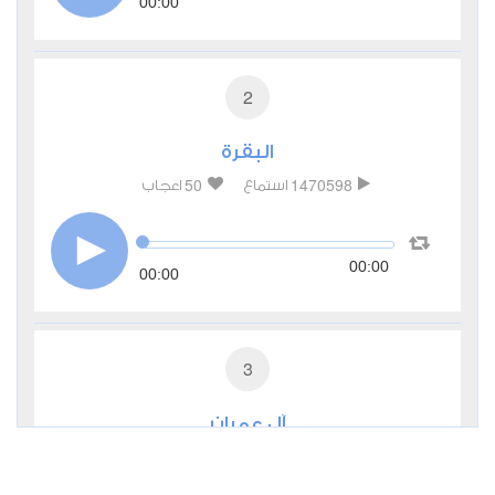
00:00
2
البقرة
50
1470598
استماع
اعجاب
00:00
00:00
3
آل عمران
17
492568
استماع
اعجاب