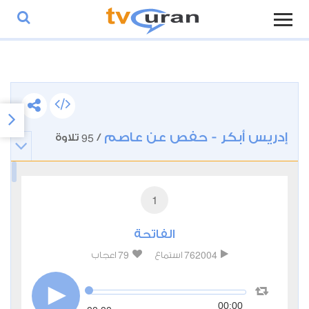
إدريس أبكر - حفص عن عاصم
95
/
تلاوة
1
الفاتحة
79
762004
استماع
اعجاب
00:00