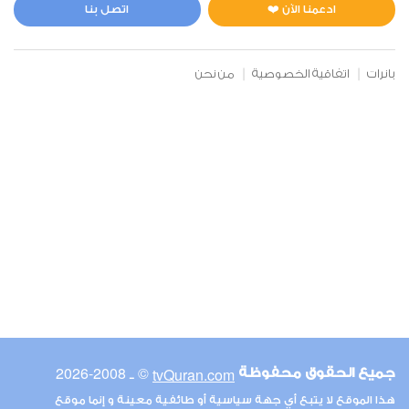
10
144482
استماع
اعجاب
ادعمنا الآن ❤️
اتصل بنا
بانرات
اتفاقية الخصوصية
من نحن
00:00
00:00
6
الأنعام
11
170710
استماع
اعجاب
00:00
00:00
© ـ 2008-2026
tvQuran.com
جميع الحقوق محفوظة
7
هذا الموقع لا يتبع أي جهة سياسية أو طائفية معينة و إنما موقع