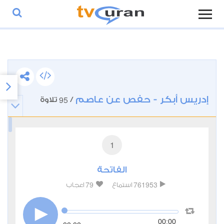
إدريس أبكر - حفص عن عاصم
95
/
تلاوة
1
الفاتحة
79
761953
استماع
اعجاب
00:00