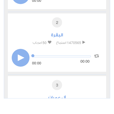
00:00
2
البقرة
50
1470565
استماع
اعجاب
00:00
00:00
3
آل عمران
17
492558
استماع
اعجاب