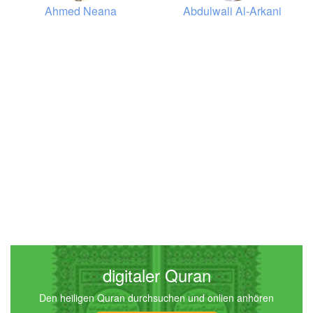
Ahmed Neana
Abdulwali Al-Arkani
4
an-Nisā' (Die Frauen)
5762
Hören
0
Gefällt mir
00:00
00:00
5
al-Mā'ida (Der Tisch)
4646
Hören
0
Gefällt mir
digitaler Quran
Den heiligen Quran durchsuchen und onlien anhören
00:00