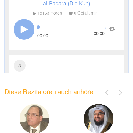
al-Baqara (Die Kuh)
15163
Hören
0
Gefällt mir
00:00
00:00
3
Āl ʿImrān (Die Sippe Imrans)
Diese Rezitatoren auch anhören
6403
Hören
0
Gefällt mir
00:00
00:00