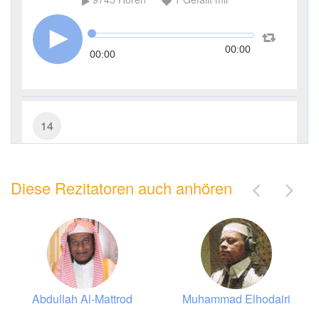
00:00
00:00
14
Ibrāhīm (Abraham)
Diese Rezitatoren auch anhören
5647
Hören
0
Gefällt mir
00:00
00:00
Abdullah Al-Mattrod
Muhammad Elhodairi
19