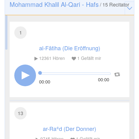
Mohammad Khalil Al-Qari - Hafs
/
15
Recitator
1
al-Fātiha (Die Eröffnung)
12361
Hören
1
Gefällt mir
00:00
00:00
13
ar-Raʿd (Der Donner)
9745
Hören
1
Gefällt mir