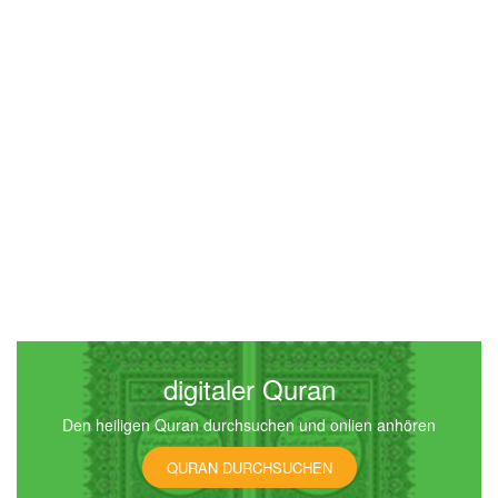
Maryam (Maria)
5297
Hören
0
Gefällt mir
00:00
00:00
22
al-Haddsch (Die Wallfahrt)
4650
Hören
0
Gefällt mir
digitaler Quran
Den heiligen Quran durchsuchen und onlien anhören
00:00
00:00
QURAN DURCHSUCHEN