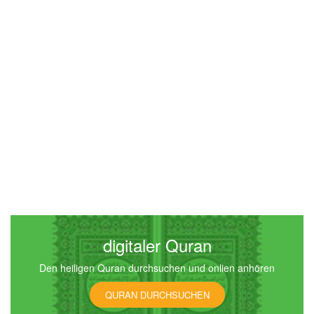
an-Nisā' (Die Frauen)
10524
Hören
0
Gefällt mir
00:00
00:00
5
al-Mā'ida (Der Tisch)
11111
Hören
0
Gefällt mir
digitaler Quran
Den heiligen Quran durchsuchen und onlien anhören
00:00
00:00
QURAN DURCHSUCHEN