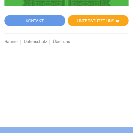
6
KONTAKT
UNTERSTÜTZT UNS ❤️
al-Anʿām (Das Vieh)
Banner
Datenschutz
Über uns
10752
Hören
0
Gefällt mir
00:00
00:00
7
al-Aʿrāf (Die Höhen)
9754
Hören
0
Gefällt mir