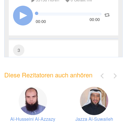
00:00
00:00
3
Āl ʿImrān (Die Sippe Imrans)
Diese Rezitatoren auch anhören
13480
Hören
0
Gefällt mir
00:00
00:00
Al-Husseini Al-Azzazy
Jazza Al-Suwaileh
4