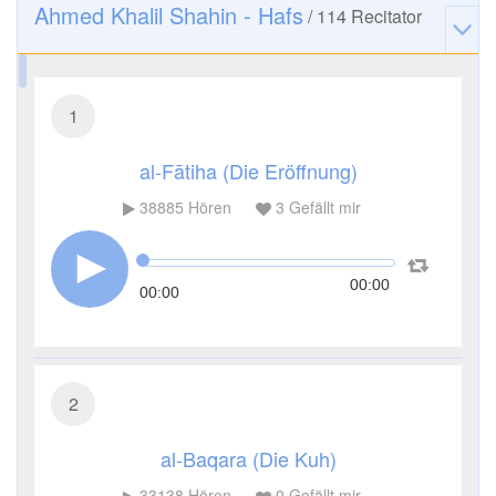
Ahmed Khalil Shahin - Hafs
/
114
Recitator
1
al-Fātiha (Die Eröffnung)
38885
Hören
3
Gefällt mir
00:00
00:00
2
al-Baqara (Die Kuh)
33138
Hören
0
Gefällt mir