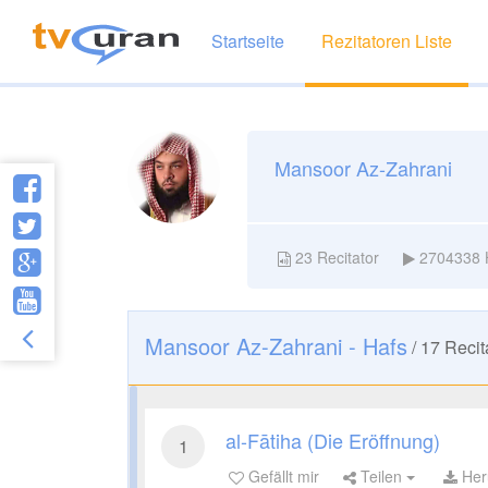
Startseite
Rezitatoren Liste
Mansoor Az-Zahrani
23
Recitator
2704338
Mansoor Az-Zahrani - Hafs
/
17
Recit
al-Fātiha (Die Eröffnung)
1
Gefällt mir
Teilen
Her