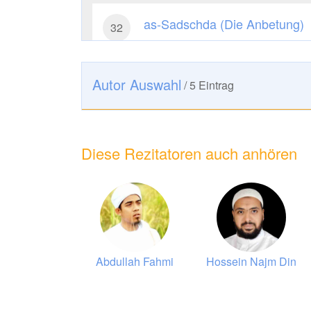
as-Sadschda (Die Anbetung)
32
10568
Hören
1
Gefällt mir
Autor Auswahl
/
5
Eintrag
al-Fath (Der Erfolg)
48
9560
Hören
1
Gefällt mir
Diese Rezitatoren auch anhören
adh-Dhāriyāt (Das Aufwirbeln)
51
8841
Hören
0
Gefällt mir
at-Tūr (Der Berg)
52
ad Daghriry
Abdullah Fahmi
Hossein Najm Din
8220
Hören
0
Gefällt mir