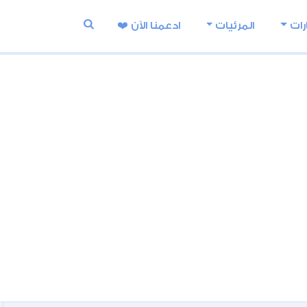
رات
المرئيات
ادعمنا اﻵن ❤️