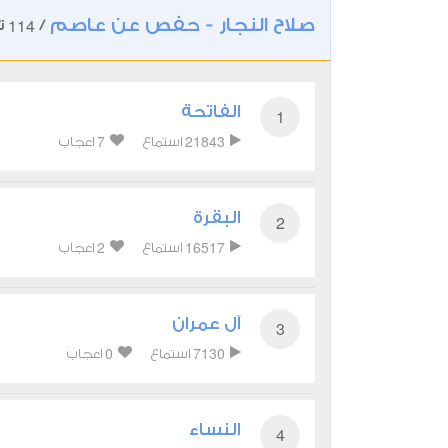
صلاح النجار - حفص عن عاصم
114
/
تل
الفاتحة
1
7
21843
استماع
اعجاب
البقرة
2
2
16517
استماع
اعجاب
آل عمران
3
0
7130
استماع
اعجاب
النساء
4