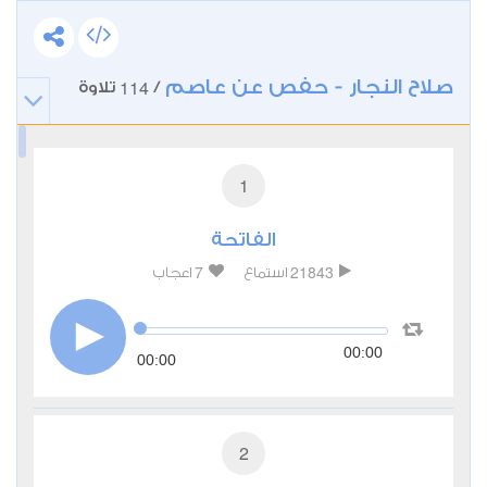
صلاح النجار - حفص عن عاصم
114
/
تلاوة
1
الفاتحة
7
21843
استماع
اعجاب
00:00
00:00
2