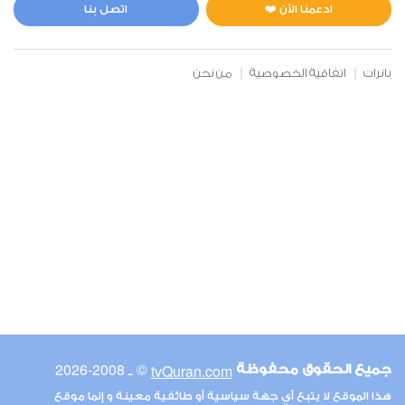
0
4632
استماع
اعجاب
ادعمنا الآن ❤️
اتصل بنا
بانرات
اتفاقية الخصوصية
من نحن
00:00
00:00
6
الأنعام
0
4785
استماع
اعجاب
00:00
00:00
© ـ 2008-2026
tvQuran.com
جميع الحقوق محفوظة
7
هذا الموقع لا يتبع أي جهة سياسية أو طائفية معينة و إنما موقع