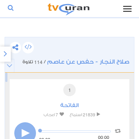
صلاح النجار - حفص عن عاصم
114
/
تلاوة
1
الفاتحة
7
21839
استماع
اعجاب
00:00