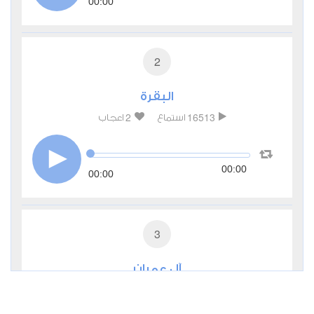
00:00
2
البقرة
2
16513
استماع
اعجاب
00:00
00:00
3
آل عمران
0
7128
استماع
اعجاب