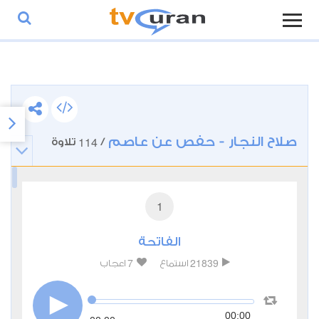
صلاح النجار - حفص عن عاصم
114
/
تلاوة
1
الفاتحة
7
21839
استماع
اعجاب
00:00