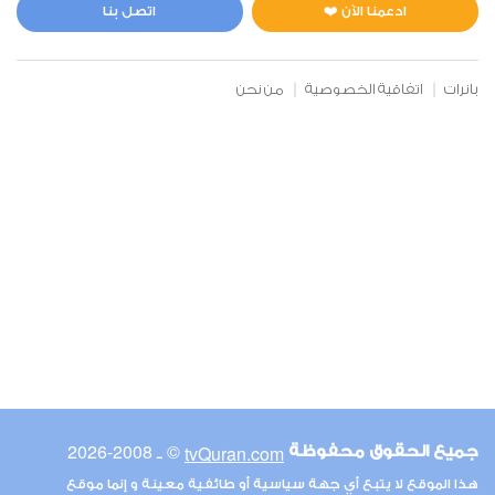
0
4632
استماع
اعجاب
ادعمنا الآن ❤️
اتصل بنا
بانرات
اتفاقية الخصوصية
من نحن
00:00
00:00
6
الأنعام
0
4785
استماع
اعجاب
00:00
00:00
© ـ 2008-2026
tvQuran.com
جميع الحقوق محفوظة
7
هذا الموقع لا يتبع أي جهة سياسية أو طائفية معينة و إنما موقع