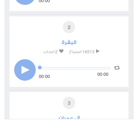
00:00
2
البقرة
2
16513
استماع
اعجاب
00:00
00:00
3
آل عمران
0
7128
استماع
اعجاب