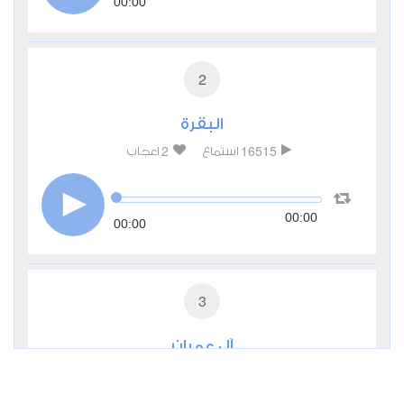
00:00
2
البقرة
2
16515
استماع
اعجاب
00:00
00:00
3
آل عمران
0
7128
استماع
اعجاب