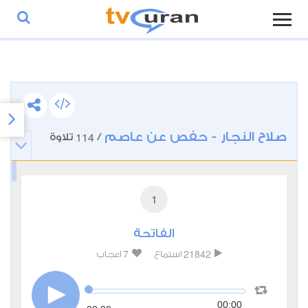
صلاح النجار - حفص عن عاصم
114
/
تلاوة
1
الفاتحة
7
21842
استماع
اعجاب
00:00