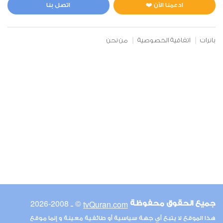
0
4632
استماع
اعجاب
ادعمنا الآن ❤️
اتصل بنا
بانرات
اتفاقية الخصوصية
من نحن
00:00
00:00
6
الأنعام
0
4785
استماع
اعجاب
00:00
00:00
© ـ 2008-2026
tvQuran.com
جميع الحقوق محفوظة
7
هذا الموقع لا يتبع أي جهة سياسية أو طائفية معينة و إنما موقع