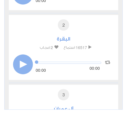
00:00
2
البقرة
2
16517
استماع
اعجاب
00:00
00:00
3
آل عمران
0
7130
استماع
اعجاب