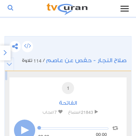
صلاح النجار - حفص عن عاصم
114
/
تلاوة
1
الفاتحة
7
21843
استماع
اعجاب
00:00