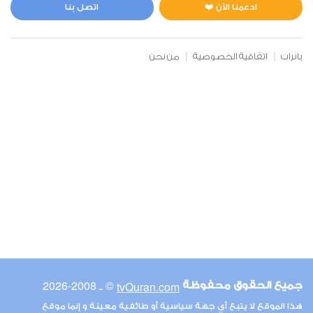
0
4632
استماع
اعجاب
ادعمنا الآن ❤️
اتصل بنا
بانرات
اتفاقية الخصوصية
من نحن
00:00
00:00
6
الأنعام
0
4785
استماع
اعجاب
00:00
00:00
© ـ 2008-2026
tvQuran.com
جميع الحقوق محفوظة
7
هذا الموقع لا يتبع أي جهة سياسية أو طائفية معينة و إنما موقع