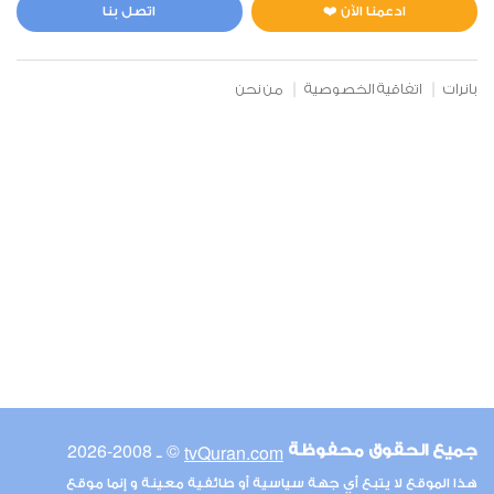
0
4632
استماع
اعجاب
ادعمنا الآن ❤️
اتصل بنا
بانرات
اتفاقية الخصوصية
من نحن
00:00
00:00
6
الأنعام
0
4785
استماع
اعجاب
00:00
00:00
© ـ 2008-2026
tvQuran.com
جميع الحقوق محفوظة
7
هذا الموقع لا يتبع أي جهة سياسية أو طائفية معينة و إنما موقع