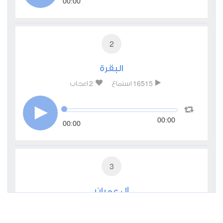
00:00
2
البقرة
2
16515
استماع
اعجاب
00:00
00:00
3
آل عمران
0
7130
استماع
اعجاب