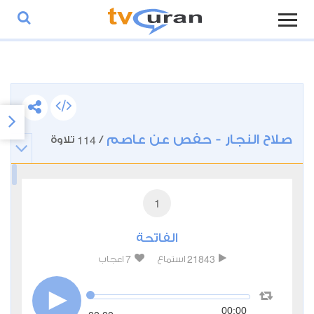
صلاح النجار - حفص عن عاصم
114
/
تلاوة
1
الفاتحة
7
21843
استماع
اعجاب
00:00