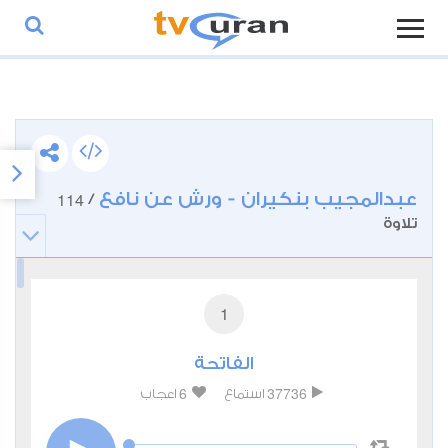
عبدالمجيب بنكيران - ورش عن نافع
114
/
تلاوة
1
الفاتحة
6
37736
استماع
اعجاب