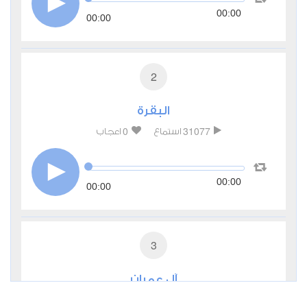
00:00
00:00
2
البقرة
0
31077
استماع
اعجاب
00:00
00:00
3
آل عمران
0
13590
استماع
اعجاب