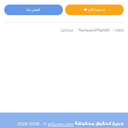
المائدة
1
12346
استماع
اعجاب
ادعمنا الآن ❤️
اتصل بنا
بانرات
اتفاقية الخصوصية
من نحن
00:00
00:00
6
الأنعام
0
8529
استماع
اعجاب
00:00
00:00
© ـ 2008-2026
tvQuran.com
جميع الحقوق محفوظة
7