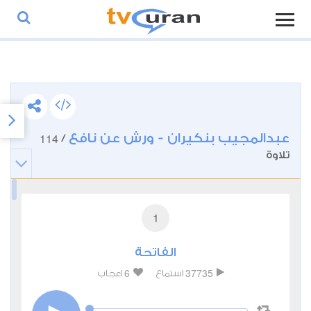
عبدالمجيب بنكيران - ورش عن نافع
114
/
تلاوة
1
الفاتحة
6
37735
استماع
اعجاب