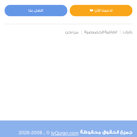
المائدة
1
12338
استماع
اعجاب
ادعمنا الآن ❤️
اتصل بنا
بانرات
اتفاقية الخصوصية
من نحن
00:00
00:00
6
الأنعام
0
8523
استماع
اعجاب
00:00
00:00
© ـ 2008-2026
tvQuran.com
جميع الحقوق محفوظة
7