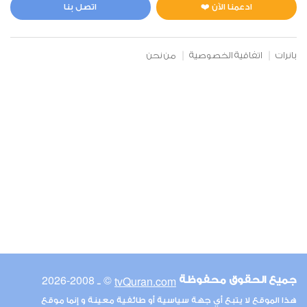
1
3719
استماع
اعجاب
ادعمنا الآن ❤️
اتصل بنا
بانرات
اتفاقية الخصوصية
من نحن
00:00
00:00
19
مريم
0
3459
استماع
اعجاب
00:00
00:00
© ـ 2008-2026
tvQuran.com
جميع الحقوق محفوظة
21
هذا الموقع لا يتبع أي جهة سياسية أو طائفية معينة و إنما موقع