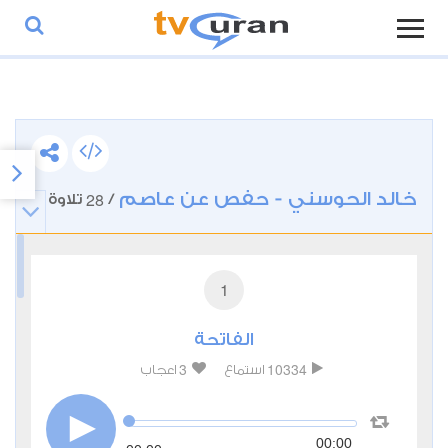
خالد الحوسني - حفص عن عاصم
28
/
تلاوة
1
الفاتحة
3
10334
استماع
اعجاب
00:00