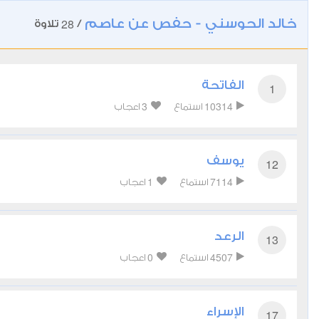
خالد الحوسني - حفص عن عاصم
28
/
تلاوة
الفاتحة
1
3
10314
استماع
اعجاب
يوسف
12
1
7114
استماع
اعجاب
الرعد
13
0
4507
استماع
اعجاب
الإسراء
17