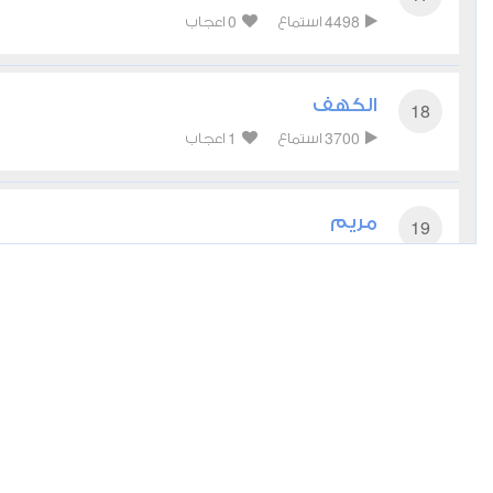
0
4498
استماع
اعجاب
الكهف
18
1
3700
استماع
اعجاب
مريم
19
0
3455
استماع
اعجاب
الأنبياء
21
0
3953
استماع
اعجاب
الروم
30
1
3669
استماع
اعجاب