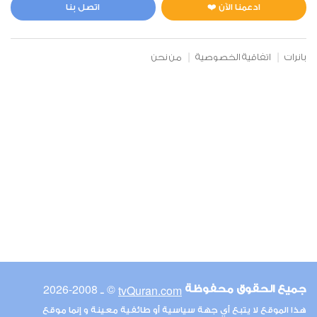
4
130921
استماع
اعجاب
ادعمنا الآن ❤️
اتصل بنا
بانرات
اتفاقية الخصوصية
من نحن
00:00
00:00
6
الأنعام
3
113293
استماع
اعجاب
00:00
00:00
© ـ 2008-2026
tvQuran.com
جميع الحقوق محفوظة
7
هذا الموقع لا يتبع أي جهة سياسية أو طائفية معينة و إنما موقع