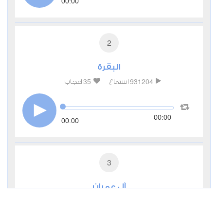
00:00
2
البقرة
35
931204
استماع
اعجاب
00:00
00:00
3
آل عمران
9
285450
استماع
اعجاب