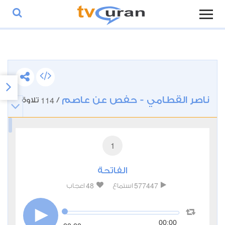
ناصر القطامي - حفص عن عاصم
114
/
تلاوة
1
الفاتحة
48
577447
استماع
اعجاب
00:00