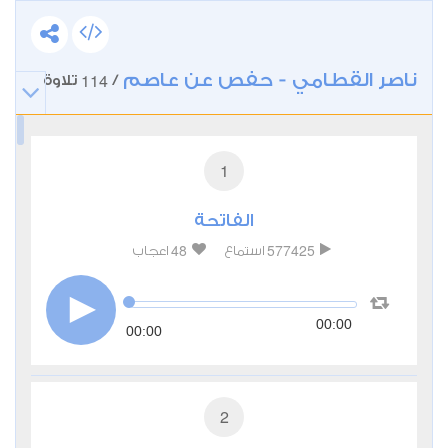
ناصر القطامي - حفص عن عاصم
114
/
تلاوة
1
الفاتحة
48
577425
استماع
اعجاب
00:00
00:00
2