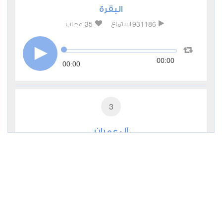
البقرة
35
931186
استماع
اعجاب
00:00
00:00
3
آل عمران
9
285448
استماع
اعجاب
00:00
00:00