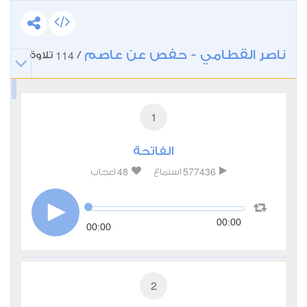
ناصر القطامي - حفص عن عاصم
114
/
تلاوة
1
الفاتحة
48
577436
استماع
اعجاب
00:00
00:00
2