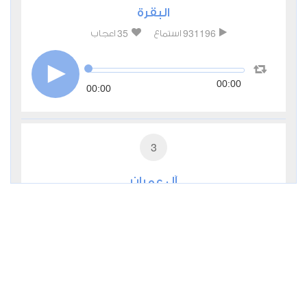
البقرة
35
931196
استماع
اعجاب
00:00
00:00
3
آل عمران
9
285448
استماع
اعجاب
00:00
00:00