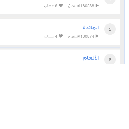
6
180238
استماع
اعجاب
المائدة
5
4
130874
استماع
اعجاب
الأنعام
6
3
113272
استماع
اعجاب
الأعراف
7
أعجبني
مشاركة
تحميل
أخرى
الأنفال
8
5
69127
استماع
اعجاب