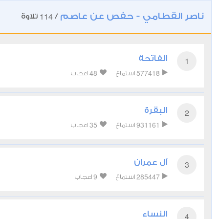
ناصر القطامي - حفص عن عاصم
114
/
تلاوة
الفاتحة
1
48
577418
استماع
اعجاب
البقرة
2
35
931161
استماع
اعجاب
آل عمران
3
9
285447
استماع
اعجاب
النساء
4