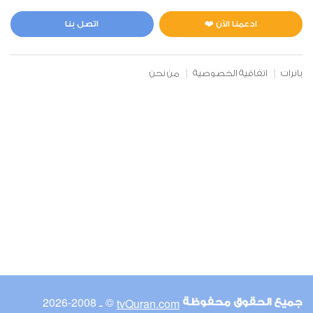
المائدة
0
8091
استماع
اعجاب
ادعمنا الآن ❤️
اتصل بنا
بانرات
اتفاقية الخصوصية
من نحن
00:00
00:00
6
الأنعام
0
7336
استماع
اعجاب
00:00
00:00
© ـ 2008-2026
tvQuran.com
جميع الحقوق محفوظة
7