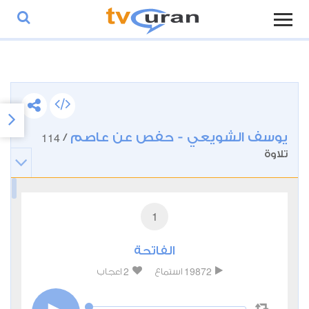
يوسف الشويعي - حفص عن عاصم
114
/
تلاوة
1
الفاتحة
2
19872
استماع
اعجاب