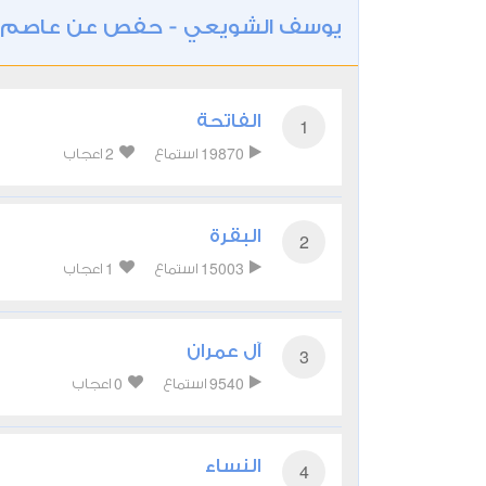
يوسف الشويعي - حفص عن عاصم
الفاتحة
1
2
19870
استماع
اعجاب
البقرة
2
1
15003
استماع
اعجاب
آل عمران
3
0
9540
استماع
اعجاب
النساء
4