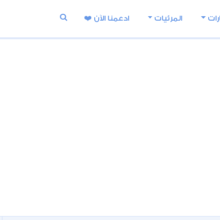
رات
المرئيات
ادعمنا اﻵن ❤️