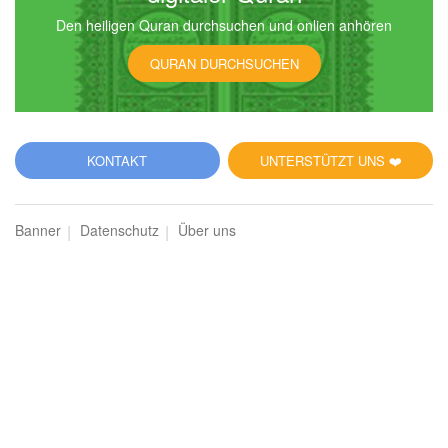
Den heiligen Quran durchsuchen und onlien anhören
6
QURAN DURCHSUCHEN
al-Anʿām (Das Vieh)
15196
Hören
0
Gefällt mir
KONTAKT
UNTERSTÜTZT UNS ❤️
00:00
00:00
Banner
Datenschutz
Über uns
7
al-Aʿrāf (Die Höhen)
13538
Hören
0
Gefällt mir