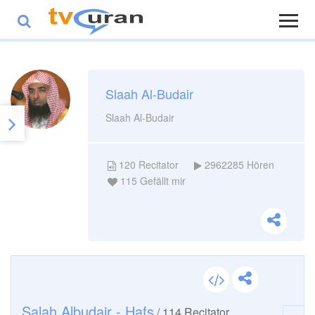
Slaah Al-Budair
Slaah Al-Budair
120
Recitator
2962285
Hören
115
Gefällt mir
Salah Albudair - Hafs
/
114
Recitator