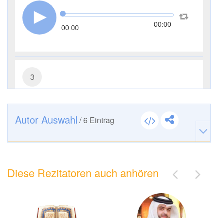
00:00
00:00
3
Āl ʿImrān (Die Sippe Imrans)
27956
Hören
0
Gefällt mir
Autor Auswahl
/
6
Eintrag
00:00
00:00
Diese Rezitatoren auch anhören
4