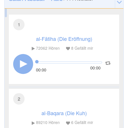
1
al-Fātiha (Die Eröffnung)
72062
Hören
8
Gefällt mir
00:00
00:00
2
al-Baqara (Die Kuh)
89210
Hören
6
Gefällt mir