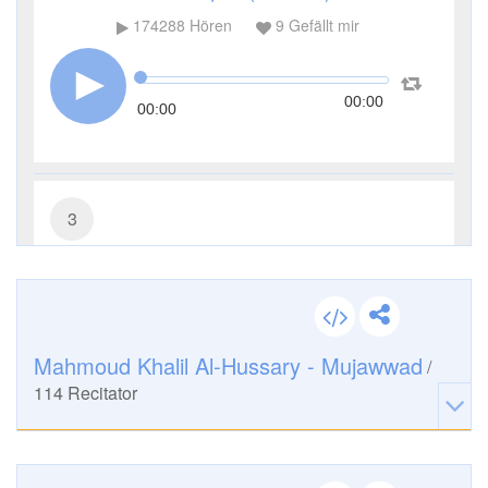
174288
Hören
9
Gefällt mir
00:00
00:00
3
Āl ʿImrān (Die Sippe Imrans)
54225
Hören
3
Gefällt mir
Mahmoud Khalil Al-Hussary - Mujawwad
/
00:00
114
Recitator
00:00