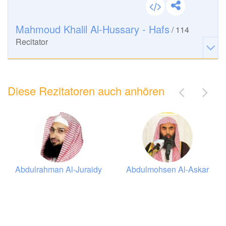
4
Mahmoud Khalil Al-Hussary - Hafs
/
114
an-Nisā' (Die Frauen)
Recitator
38522
Hören
4
Gefällt mir
00:00
Diese Rezitatoren auch anhören
00:00
5
al-Mā'ida (Der Tisch)
Abdulrahman Al-Juraidy
Abdulmohsen Al-Askar
29154
Hören
3
Gefällt mir
00:00
00:00