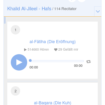
Khalid Al-Jileel - Hafs
/
114
Recitator
1
al-Fātiha (Die Eröffnung)
514660
Hören
29
Gefällt mir
00:00
00:00
2
al-Baqara (Die Kuh)