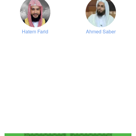
4
an-Nisā' (Die Frauen)
176860
Hören
2
Gefällt mir
Hatem Farid
Ahmed Saber
00:00
00:00
5
al-Mā'ida (Der Tisch)
129872
Hören
2
Gefällt mir
00:00
00:00