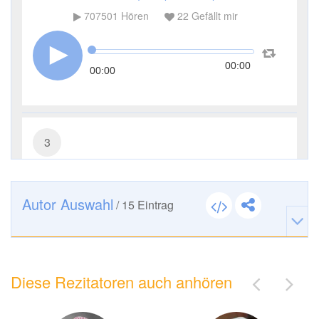
707501
Hören
22
Gefällt mir
00:00
00:00
3
Āl ʿImrān (Die Sippe Imrans)
245294
Hören
4
Gefällt mir
Autor Auswahl
/
15
Eintrag
00:00
00:00
Diese Rezitatoren auch anhören