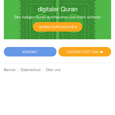
digitaler Quran
Den heiligen Quran durchsuchen und onlien anhören
6
QURAN DURCHSUCHEN
al-Anʿām (Das Vieh)
116708
Hören
1
Gefällt mir
KONTAKT
UNTERSTÜTZT UNS ❤️
00:00
00:00
Banner
Datenschutz
Über uns
7
al-Aʿrāf (Die Höhen)
111500
Hören
2
Gefällt mir