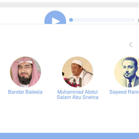
00:00
00:00
00:00
00:00
)
Bandar Baleela
Muhammad Abdul
Sayeed Ram
00:00
00:00
Salam Abu Sneina
00:00
00:00