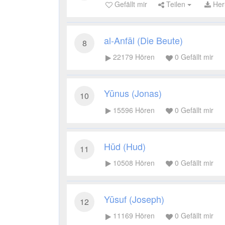
Gefällt mir
Teilen
Her
al-Anfāl (Die Beute)
8
22179
Hören
0
Gefällt mir
Yūnus (Jonas)
10
15596
Hören
0
Gefällt mir
Hūd (Hud)
11
10508
Hören
0
Gefällt mir
Yūsuf (Joseph)
12
11169
Hören
0
Gefällt mir