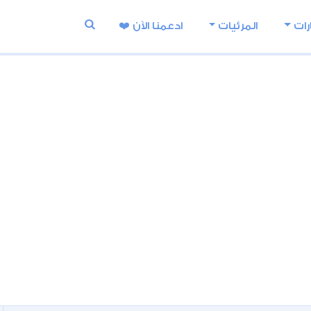
رات
المرئيات
ادعمنا اﻵن ❤️