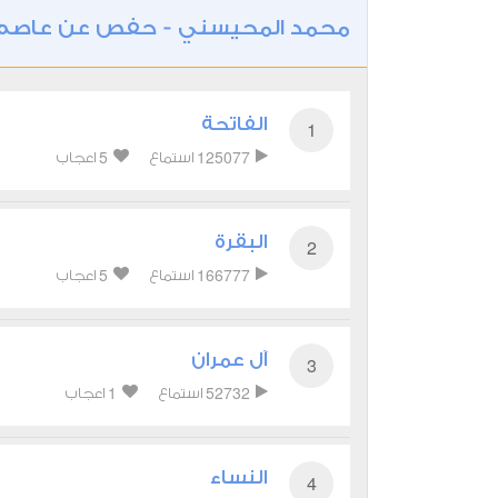
محمد المحيسني - حفص عن عاصم
الفاتحة
1
5
125077
استماع
اعجاب
البقرة
2
5
166777
استماع
اعجاب
آل عمران
3
1
52732
استماع
اعجاب
النساء
4