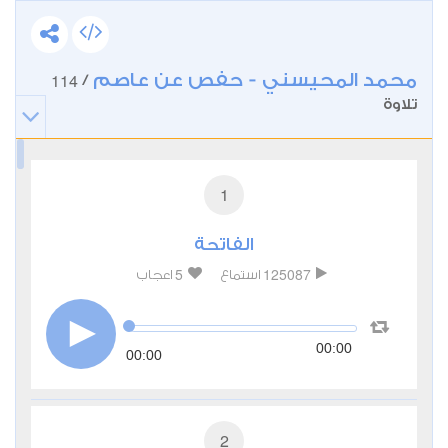
محمد المحيسني - حفص عن عاصم
114
/
تلاوة
1
الفاتحة
5
125087
استماع
اعجاب
00:00
00:00
2