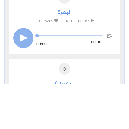
البقرة
5
166785
استماع
اعجاب
00:00
00:00
3
آل عمران
1
52737
استماع
اعجاب
00:00
00:00