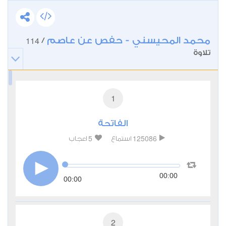
محمد المحيسني - حفص عن عاصم
114
/
تلاوة
1
الفاتحة
5
125086
استماع
اعجاب
00:00
00:00
2