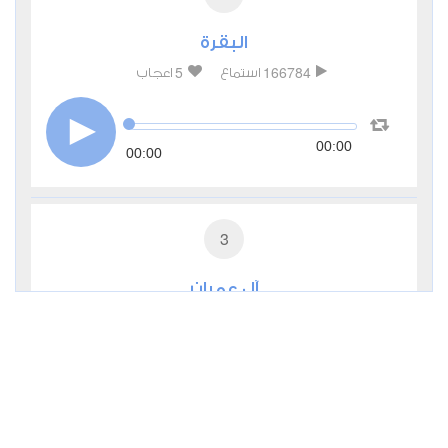
البقرة
5
166784
استماع
اعجاب
00:00
00:00
3
آل عمران
1
52737
استماع
اعجاب
00:00
00:00