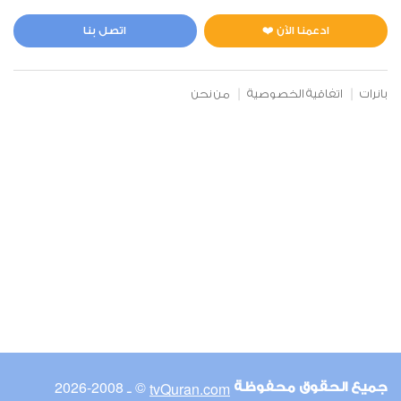
المائدة
0
32116
استماع
اعجاب
ادعمنا الآن ❤️
اتصل بنا
بانرات
اتفاقية الخصوصية
من نحن
00:00
00:00
6
الأنعام
0
26004
استماع
اعجاب
00:00
00:00
© ـ 2008-2026
tvQuran.com
جميع الحقوق محفوظة
7