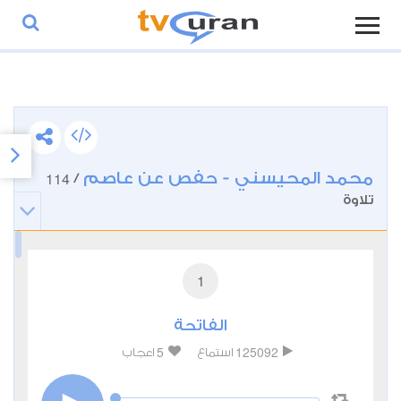
محمد المحيسني - حفص عن عاصم
114
/
تلاوة
1
الفاتحة
5
125092
استماع
اعجاب