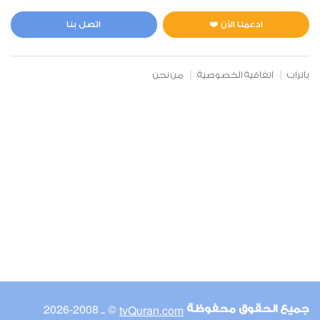
المائدة
0
32113
استماع
اعجاب
ادعمنا الآن ❤️
اتصل بنا
بانرات
اتفاقية الخصوصية
من نحن
00:00
00:00
6
الأنعام
0
26000
استماع
اعجاب
00:00
00:00
© ـ 2008-2026
tvQuran.com
جميع الحقوق محفوظة
7