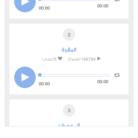
00:00
00:00
2
البقرة
5
166784
استماع
اعجاب
00:00
00:00
3
آل عمران
1
52737
استماع
اعجاب