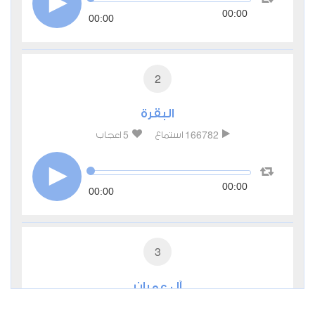
00:00
00:00
2
البقرة
5
166782
استماع
اعجاب
00:00
00:00
3
آل عمران
1
52736
استماع
اعجاب