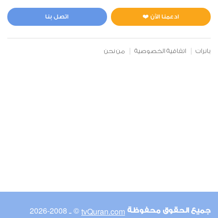
المائدة
0
32112
استماع
اعجاب
ادعمنا الآن ❤️
اتصل بنا
بانرات
اتفاقية الخصوصية
من نحن
00:00
00:00
6
الأنعام
0
25996
استماع
اعجاب
00:00
00:00
© ـ 2008-2026
tvQuran.com
جميع الحقوق محفوظة
7