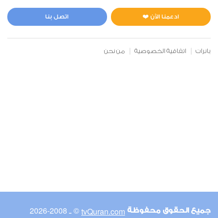
المائدة
0
32110
استماع
اعجاب
ادعمنا الآن ❤️
اتصل بنا
بانرات
اتفاقية الخصوصية
من نحن
00:00
00:00
6
الأنعام
0
25994
استماع
اعجاب
00:00
00:00
© ـ 2008-2026
tvQuran.com
جميع الحقوق محفوظة
7