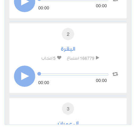
00:00
00:00
2
البقرة
5
166779
استماع
اعجاب
00:00
00:00
3
آل عمران
1
52735
استماع
اعجاب