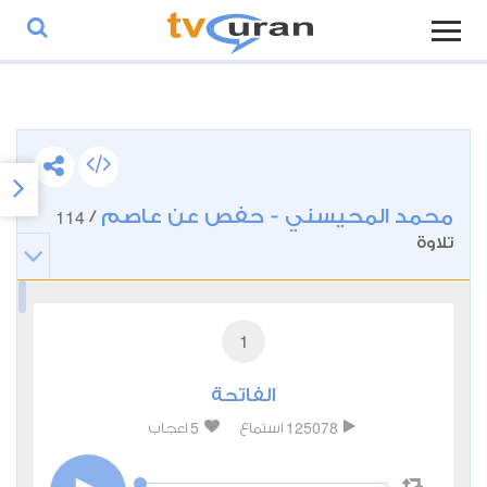
محمد المحيسني - حفص عن عاصم
114
/
تلاوة
1
الفاتحة
5
125078
استماع
اعجاب