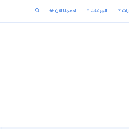
رات
المرئيات
ادعمنا اﻵن ❤️