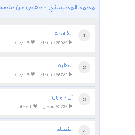
محمد المحيسني - حفص عن عاصم
الفاتحة
1
5
125080
استماع
اعجاب
البقرة
2
5
166782
استماع
اعجاب
آل عمران
3
1
52736
استماع
اعجاب
النساء
4