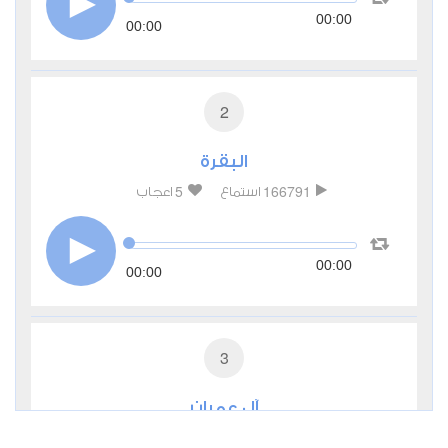
00:00
00:00
2
البقرة
5
166791
استماع
اعجاب
00:00
00:00
3
آل عمران
1
52741
استماع
اعجاب