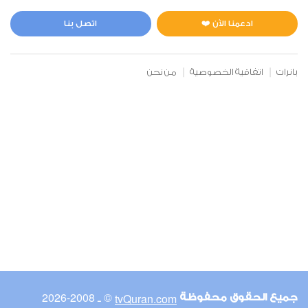
المائدة
0
32114
استماع
اعجاب
ادعمنا الآن ❤️
اتصل بنا
بانرات
اتفاقية الخصوصية
من نحن
00:00
00:00
6
الأنعام
0
26002
استماع
اعجاب
00:00
00:00
© ـ 2008-2026
tvQuran.com
جميع الحقوق محفوظة
7