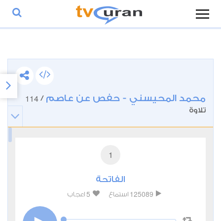
محمد المحيسني - حفص عن عاصم
114
/
تلاوة
1
الفاتحة
5
125089
استماع
اعجاب