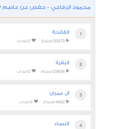
محمود الرفاعي - حفص عن عاصم
/
الفاتحة
1
2
20373
استماع
اعجاب
البقرة
2
2
23656
استماع
اعجاب
آل عمران
3
0
4062
استماع
اعجاب
النساء
4