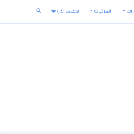
رات
المرئيات
ادعمنا اﻵن ❤️