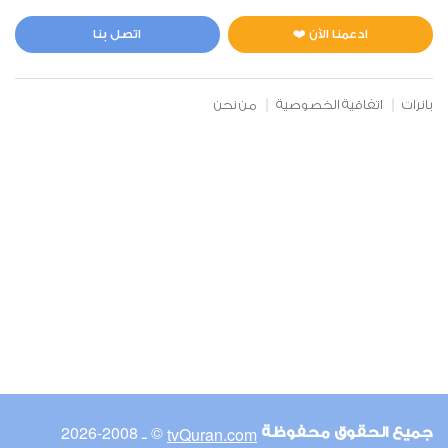
المائدة
0
3930
استماع
اعجاب
ادعمنا الآن ❤️
اتصل بنا
بانرات
اتفاقية الخصوصية
من نحن
00:00
00:00
6
الأنعام
0
4226
استماع
اعجاب
00:00
00:00
© ـ 2008-2026
tvQuran.com
جميع الحقوق محفوظة
7