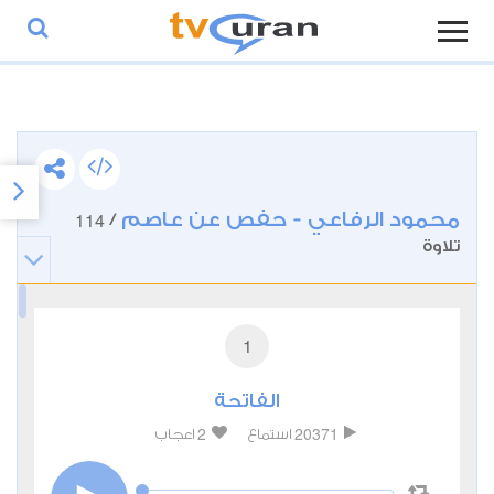
محمود الرفاعي - حفص عن عاصم
114
/
تلاوة
1
الفاتحة
2
20371
استماع
اعجاب